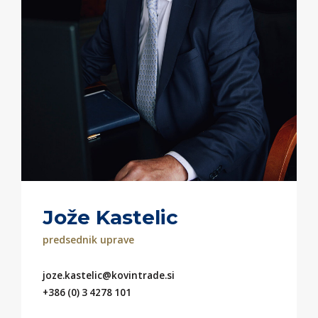
Jože Kastelic
predsednik uprave
joze.kastelic@kovintrade.si
+386 (0) 3 4278 101