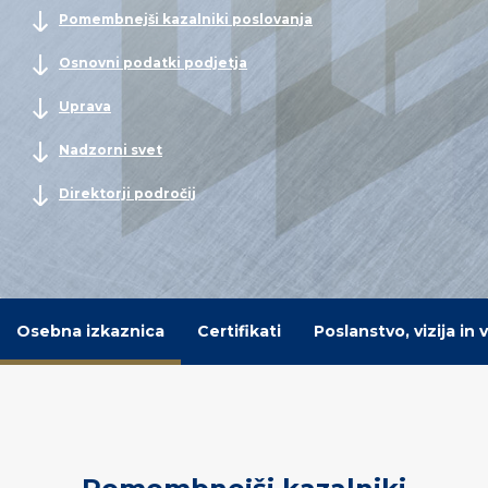
Pomembnejši kazalniki poslovanja
Osnovni podatki podjetja
Uprava
Nadzorni svet
Direktorji področij
Osebna izkaznica
Certifikati
Poslanstvo, vizija in