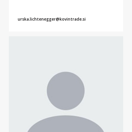
urska.lichtenegger@kovintrade.si