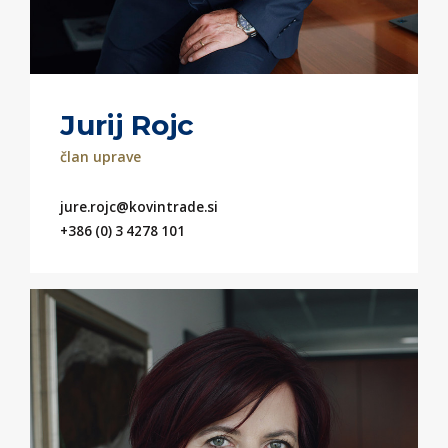
Jurij Rojc
član uprave
jure.rojc@kovintrade.si
+386 (0) 3 4278 101