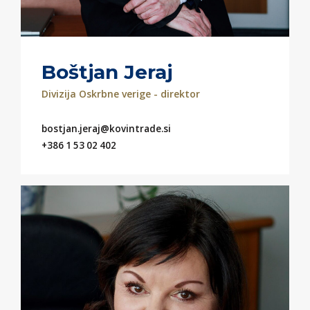
Boštjan Jeraj
Divizija Oskrbne verige - direktor
bostjan.jeraj@kovintrade.si
+386 1 53 02 402