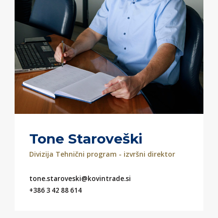
Tone Staroveški
Divizija Tehnični program - izvršni direktor
tone.staroveski@kovintrade.si
+386 3 42 88 614