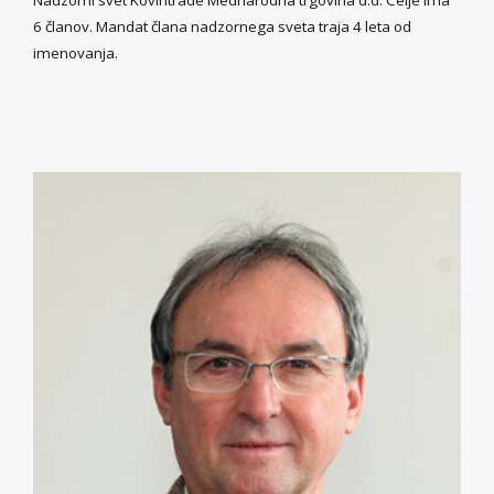
Nadzorni svet Kovintrade Mednarodna trgovina d.d. Celje ima
6 članov. Mandat člana nadzornega sveta traja 4 leta od
imenovanja.