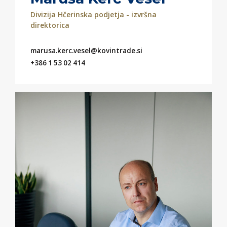
Divizija Hčerinska podjetja - izvršna
direktorica
marusa.kerc.vesel@kovintrade.si
+386 1 53 02 414