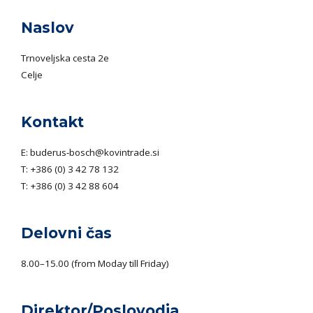
Naslov
Trnoveljska cesta 2e
Celje
Kontakt
E:
buderus-bosch@kovintrade.si
T:
+386 (0) 3 42 78 132
T:
+386 (0) 3 42 88 604
Delovni čas
8.00–15.00 (from Moday till Friday)
Direktor/Poslovodja