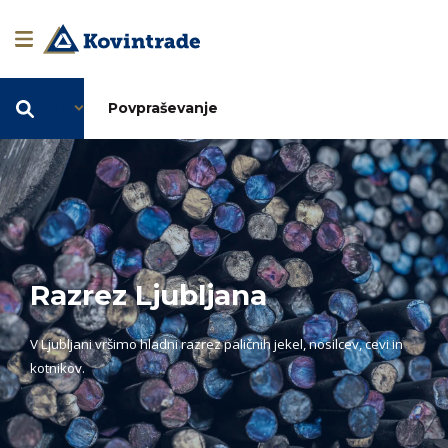
SL
Povpraševanje
Razrez Ljubljana
V Ljubljani vršimo hladni razrez paličnih jekel, nosilcev, cevi in
kotnikov.