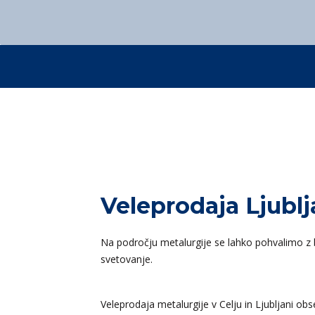
Zgodovina podjetja
Kontakt
Trajnostni razvoj
+386 3 42 78 10
Kontakt
+386 3 42 78 10
Kontakt
+386 3 42 78 10
Kontakt
+386 3 42 78 10
Veleprodaja Ljubl
Na področju metalurgije se lahko pohvalimo z 
svetovanje.
Veleprodaja metalurgije v Celju in Ljubljani ob