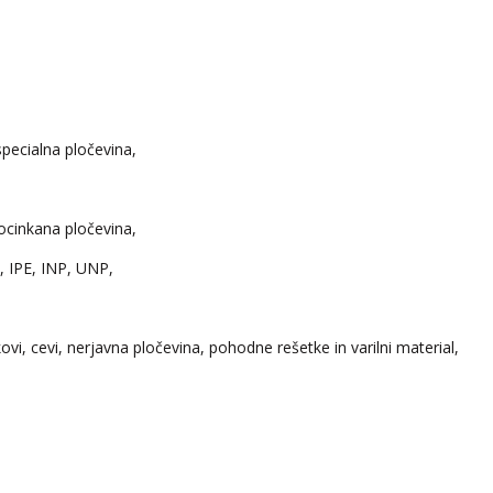
specialna pločevina,
ocinkana pločevina,
B, IPE, INP, UNP,
ovi, cevi, nerjavna pločevina, pohodne rešetke in varilni material,