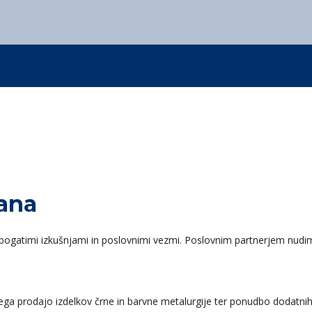
Kovintrade Romania s.r.l.
Kovintrade Bratislava s.r.o.
0
+386 3 42 78 308
info
Kovintrade d.o.o. Beograd
Kovintrade d.o.o. Beograd - PE Kragujevac
0
+386 3 42 78 308
info
0
+386 3 42 78 308
info
0
+386 3 42 78 308
info
jana
bogatimi izkušnjami in poslovnimi vezmi. Poslovnim partnerjem nudi
sega prodajo izdelkov črne in barvne metalurgije ter ponudbo dodatnih 