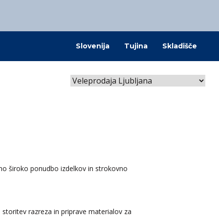
@kovintrade.si
Slovenija
Tujina
Skladišče
@kovintrade.si
@kovintrade.si
@kovintrade.si
mo široko ponudbo izdelkov in strokovno
storitev razreza in priprave materialov za