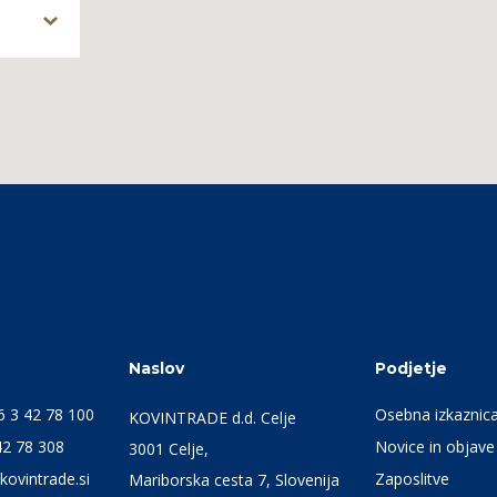
Naslov
Podjetje
6 3 42 78 100
Osebna izkaznic
KOVINTRADE d.d. Celje
42 78 308
Novice in objave
3001 Celje,
kovintrade.si
Zaposlitve
Mariborska cesta 7, Slovenija