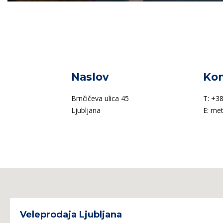
Naslov
Kon
Brnčičeva ulica 45
T:
+38
Ljubljana
E:
met
Veleprodaja Ljubljana