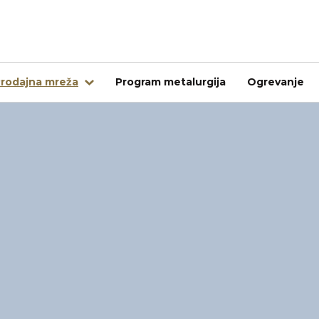
rodajna mreža
Program metalurgija
Ogrevanje
Tujina
Kovintrade Bulgaria EOOD
Kovintrade d.o.o. Banja Luka
Kovintrade Praha spol. s.r.o.
Kovintrade Praha spol. s r.o. - PE Frýdlant nad Ostrav
Kovintrade Hrvatska d.o.o.
Kovintrade Hungary Kft.
Multistal & Lohmann Sp. z.o.o