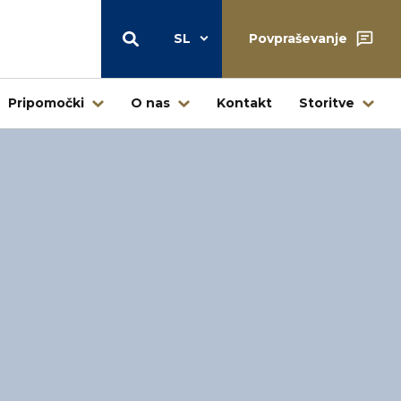
SL
Povpraševanje
Pripomočki
O nas
Kontakt
Storitve
Skladišče
Centralni skladiščni center Štore
Skladišče – prodaja na drobno
Ljubljana
Skladišče Jesenice – Kovintrade
icí
Metal d.o.o.
Poslovni center Buderus – Bosch