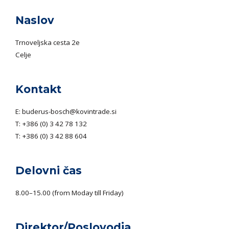
Naslov
Trnoveljska cesta 2e
Celje
Kontakt
E:
buderus-bosch@kovintrade.si
T:
+386 (0) 3 42 78 132
T:
+386 (0) 3 42 88 604
Delovni čas
8.00–15.00 (from Moday till Friday)
Direktor/Poslovodja