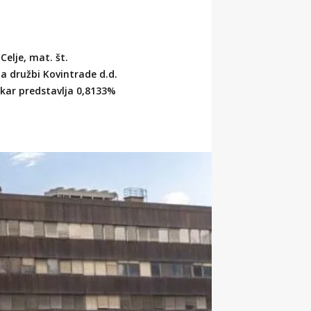
@kovintrade.si
Celje, mat. št.
@kovintrade.si
la družbi Kovintrade d.d.
, kar predstavlja 0,8133%
@kovintrade.si
@kovintrade.si