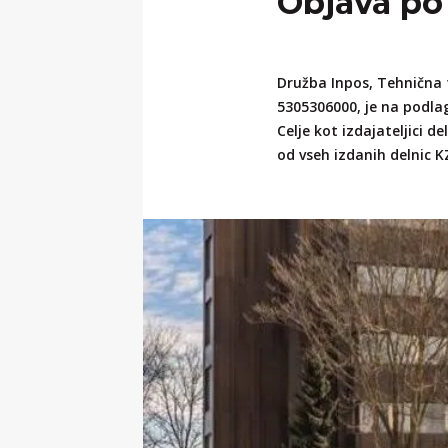
Objava po 1
Zgodovina podjetja
Kontakt
Trajnostni razvoj
+386 3 42 78 10
Družba Inpos, Tehnična t
Kontakt
+386 3 42 78 10
5305306000, je na podlag
Celje kot izdajateljici 
od vseh izdanih delnic K
Kontakt
+386 3 42 78 10
Kontakt
+386 3 42 78 10