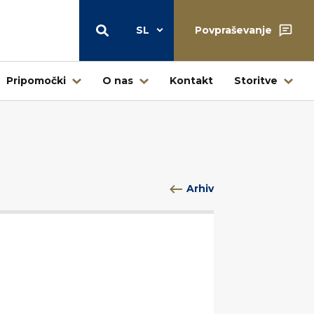
SL
Povpraševanje
Pripomočki
O nas
Kontakt
Storitve
Skladišče
Arhiv
Centralni skladiščni center Štore
Skladišče – prodaja na drobno
Ljubljana
Skladišče Jesenice – Kovintrade
icí
Metal d.o.o.
Poslovni center Buderus – Bosch