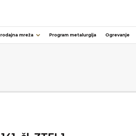
rodajna mreža
Program metalurgija
Ogrevanje
Tujina
Kovintrade Bulgaria EOOD
Kovintrade d.o.o. Banja Luka
Kovintrade Praha spol. s.r.o.
Kovintrade Praha spol. s r.o. - PE Frýdlant nad Ostrav
Kovintrade Hrvatska d.o.o.
Kovintrade Hungary Kft.
Multistal & Lohmann Sp. z.o.o