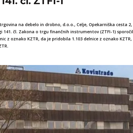
41. čl. ZTFI-1
Kovintrade Romania s.r.l.
Kovintrade Bratislava s.r.o.
0
+386 3 42 78 308
info
Kovintrade d.o.o. Beograd
rgovina na debelo in drobno, d.o.o., Celje, Opekarniška cesta 2, 
Kovintrade d.o.o. Beograd - PE Kragujevac
0
+386 3 42 78 308
info
i 141. čl. Zakona o trgu finančnih instrumentov (ZTFI-1) sporoči
delnic z oznako KZTR, da je pridobila 1.103 delnice z oznako KZTR
ZTR.
0
+386 3 42 78 308
info
0
+386 3 42 78 308
info