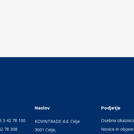
Naslov
Podjetje
6 3 42 78 100
Osebna izkaznic
KOVINTRADE d.d. Celje
42 78 308
Novice in objave
3001 Celje,