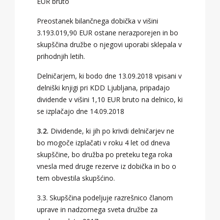
EUR bruto
Preostanek bilančnega dobička v višini
3.193.019,90 EUR ostane nerazporejen in bo
skupščina družbe o njegovi uporabi sklepala v
prihodnjih letih.
Delničarjem, ki bodo dne 13.09.2018 vpisani v
delniški knjigi pri KDD Ljubljana, pripadajo
dividende v višini 1,10 EUR bruto na delnico, ki
se izplačajo dne 14.09.2018
3.2.
Dividende, ki jih po krivdi delničarjev ne
bo mogoče izplačati v roku 4 let od dneva
skupščine, bo družba po preteku tega roka
vnesla med druge rezerve iz dobička in bo o
tem obvestila skupšćino.
3.3. Skupščina podeljuje razrešnico članom
uprave in nadzornega sveta družbe za