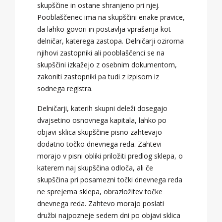
skupščine in ostane shranjeno pri njej.
Pooblaščenec ima na skupščini enake pravice,
da lahko govori in postavlja vprašanja kot
delničar, katerega zastopa. Delničarji oziroma
njihovi zastopniki ali pooblaščenci se na
skupščini izkažejo z osebnim dokumentom,
zakoniti zastopniki pa tudi z izpisom iz
sodnega registra.
Delničarji, katerih skupni deleži dosegajo
dvajsetino osnovnega kapitala, lahko po
objavi sklica skupščine pisno zahtevajo
dodatno točko dnevnega reda. Zahtevi
morajo v pisni obliki priložiti predlog sklepa, o
katerem naj skupščina odloča, ali če
skupščina pri posamezni točki dnevnega reda
ne sprejema sklepa, obrazložitev točke
dnevnega reda. Zahtevo morajo poslati
družbi najpozneje sedem dni po objavi sklica