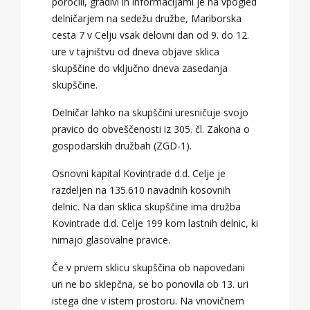
poročili, gradivi in informacijami je na vpogled
delničarjem na sedežu družbe, Mariborska
cesta 7 v Celju vsak delovni dan od 9. do 12.
ure v tajništvu od dneva objave sklica
skupščine do vključno dneva zasedanja
skupščine.
Delničar lahko na skupščini uresničuje svojo
pravico do obveščenosti iz 305. čl. Zakona o
gospodarskih družbah (ZGD-1).
Osnovni kapital Kovintrade d.d. Celje je
razdeljen na 135.610 navadnih kosovnih
delnic. Na dan sklica skupščine ima družba
Kovintrade d.d. Celje 199 kom lastnih delnic, ki
nimajo glasovalne pravice.
Če v prvem sklicu skupščina ob napovedani
uri ne bo sklepčna, se bo ponovila ob 13. uri
istega dne v istem prostoru. Na vnovičnem