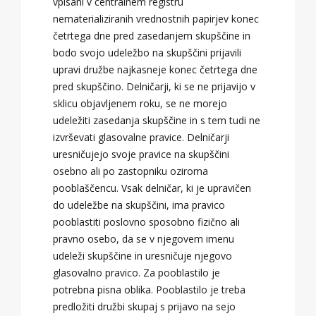
vpisani v centralnem registru
nematerializiranih vrednostnih papirjev konec
četrtega dne pred zasedanjem skupščine in
bodo svojo udeležbo na skupščini prijavili
upravi družbe najkasneje konec četrtega dne
pred skupščino. Delničarji, ki se ne prijavijo v
sklicu objavljenem roku, se ne morejo
udeležiti zasedanja skupščine in s tem tudi ne
izvrševati glasovalne pravice. Delničarji
uresničujejo svoje pravice na skupščini
osebno ali po zastopniku oziroma
pooblaščencu. Vsak delničar, ki je upravičen
do udeležbe na skupščini, ima pravico
pooblastiti poslovno sposobno fizično ali
pravno osebo, da se v njegovem imenu
udeleži skupščine in uresničuje njegovo
glasovalno pravico. Za pooblastilo je
potrebna pisna oblika. Pooblastilo je treba
predložiti družbi skupaj s prijavo na sejo