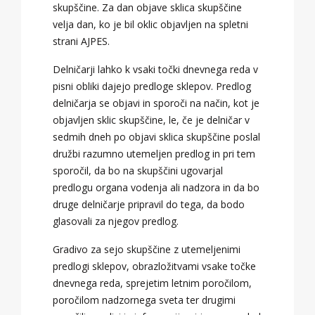
skupščine. Za dan objave sklica skupščine
velja dan, ko je bil oklic objavljen na spletni
strani AJPES.
Delničarji lahko k vsaki točki dnevnega reda v
pisni obliki dajejo predloge sklepov. Predlog
delničarja se objavi in sporoči na način, kot je
objavljen sklic skupščine, le, če je delničar v
sedmih dneh po objavi sklica skupščine poslal
družbi razumno utemeljen predlog in pri tem
sporočil, da bo na skupščini ugovarjal
predlogu organa vodenja ali nadzora in da bo
druge delničarje pripravil do tega, da bodo
glasovali za njegov predlog.
Gradivo za sejo skupščine z utemeljenimi
predlogi sklepov, obrazložitvami vsake točke
dnevnega reda, sprejetim letnim poročilom,
poročilom nadzornega sveta ter drugimi