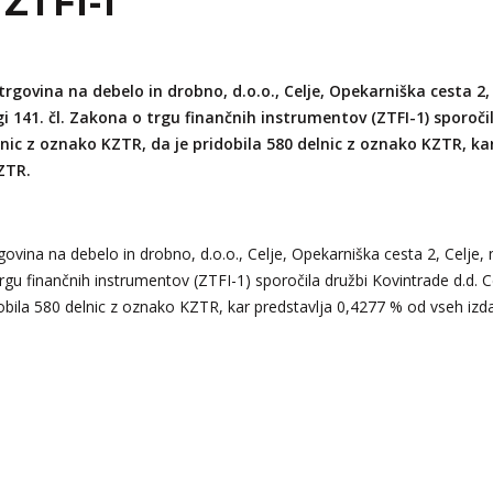
 ZTFI-1
Kovintrade Romania s.r.l.
Kovintrade Bratislava s.r.o.
0
+386 3 42 78 308
info
Kovintrade d.o.o. Beograd
rgovina na debelo in drobno, d.o.o., Celje, Opekarniška cesta 2, 
Kovintrade d.o.o. Beograd - PE Kragujevac
0
+386 3 42 78 308
info
i 141. čl. Zakona o trgu finančnih instrumentov (ZTFI-1) sporoči
delnic z oznako KZTR, da je pridobila 580 delnic z oznako KZTR, k
ZTR.
0
+386 3 42 78 308
info
ovina na debelo in drobno, d.o.o., Celje, Opekarniška cesta 2, Celje,
rgu finančnih instrumentov (ZTFI-1) sporočila družbi Kovintrade d.d. Cel
0
+386 3 42 78 308
info
obila 580 delnic z oznako KZTR, kar predstavlja 0,4277 % od vseh izd