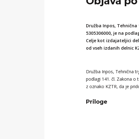
Objava po
Zgodovina podjetja
Kontakt
Trajnostni razvoj
+386 3 42 78 10
Družba Inpos, Tehnična t
Kontakt
+386 3 42 78 10
5305306000, je na podlag
Celje kot izdajateljici 
od vseh izdanih delnic K
Kontakt
+386 3 42 78 10
Družba Inpos, Tehnična trg
podlagi 141. čl. Zakona o t
Kontakt
+386 3 42 78 10
z oznako KZTR, da je prid
Priloge