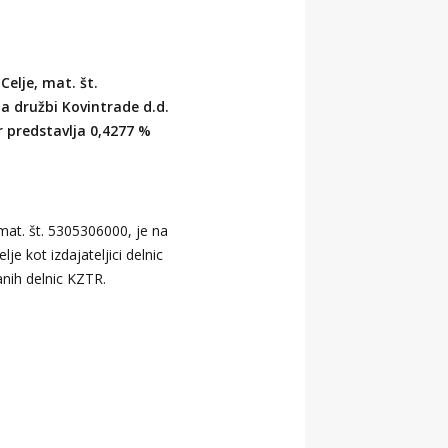
@kovintrade.si
Celje, mat. št.
@kovintrade.si
la družbi Kovintrade d.d.
ar predstavlja 0,4277 %
@kovintrade.si
 mat. št. 5305306000, je na
je kot izdajateljici delnic
@kovintrade.si
anih delnic KZTR.