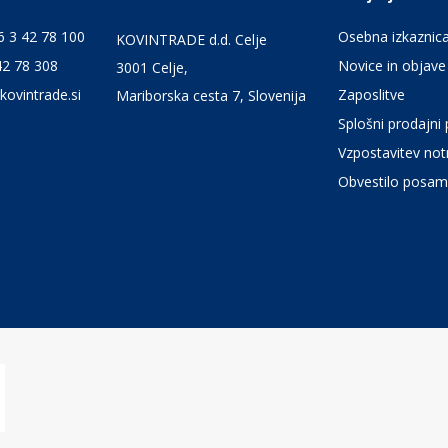
6 3 42 78 100
Osebna izkaznic
KOVINTRADE d.d. Celje
42 78 308
Novice in objave
3001 Celje,
kovintrade.si
Zaposlitve
Mariborska cesta 7, Slovenija
Splošni prodajni 
Vzpostavitev notr
Obvestilo posam