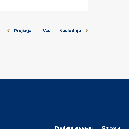
Prejšnja
Vse
Naslednja
Prodajni program
Omrežja