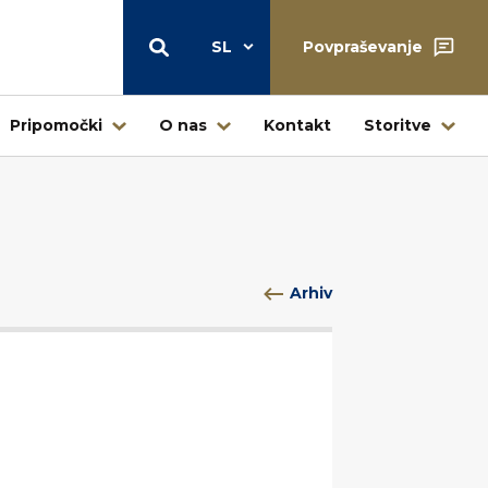
SL
Povpraševanje
Pripomočki
O nas
Kontakt
Storitve
Skladišče
Arhiv
Centralni skladiščni center Štore
Skladišče – prodaja na drobno
Ljubljana
Skladišče Jesenice – Kovintrade
icí
Metal d.o.o.
Poslovni center Buderus – Bosch