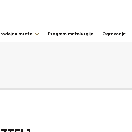
rodajna mreža
Program metalurgija
Ogrevanje
Tujina
Kovintrade Bulgaria EOOD
Kovintrade d.o.o. Banja Luka
Kovintrade Praha spol. s.r.o.
Kovintrade Praha spol. s r.o. - PE Frýdlant nad Ostrav
Kovintrade Hrvatska d.o.o.
Kovintrade Hungary Kft.
Multistal & Lohmann Sp. z.o.o