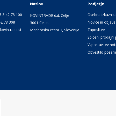
Naslov
Podjetje
6 3 42 78 100
Osebna izkaznic
KOVINTRADE d.d. Celje
42 78 308
Novice in objave
3001 Celje,
kovintrade.si
Zaposlitve
Mariborska cesta 7, Slovenija
Splošni prodajni 
Vzpostavitev notr
Obvestilo posam