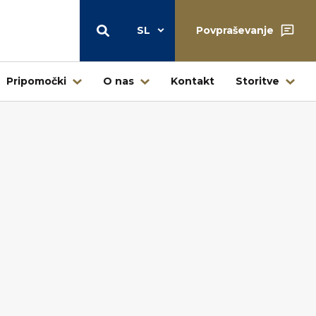
SL
Povpraševanje
Pripomočki
O nas
Kontakt
Storitve
Skladišče
Centralni skladiščni center Štore
Skladišče – prodaja na drobno
Ljubljana
Skladišče Jesenice – Kovintrade
icí
Metal d.o.o.
Poslovni center Buderus – Bosch