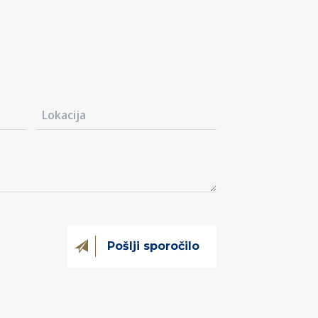
@kovintrade.si
@kovintrade.si
@kovintrade.si
@kovintrade.si
Pošlji sporočilo