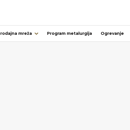
rodajna mreža
Program metalurgija
Ogrevanje
Tujina
Kovintrade Bulgaria EOOD
Kovintrade d.o.o. Banja Luka
Kovintrade Praha spol. s.r.o.
Kovintrade Praha spol. s r.o. - PE Frýdlant nad Ostrav
Kovintrade Hrvatska d.o.o.
Kovintrade Hungary Kft.
Multistal & Lohmann Sp. z.o.o