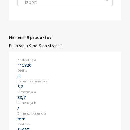
Izberi
Najdenih
9 produktov
Prikazanih
9 od 9
na strani 1
Koda artikla
115820
Oblika
O
Debelina stene cevi
3,2
Dimenzija A
33,7
Dimenzija B
/
Dimenzijska enota
mm
Kvaliteta
S195T