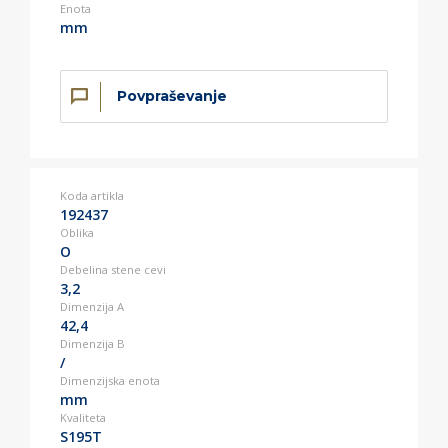
Enota
mm
Povpraševanje
Koda artikla
192437
Oblika
O
Debelina stene cevi
3,2
Dimenzija A
42,4
Dimenzija B
/
Dimenzijska enota
mm
Kvaliteta
S195T