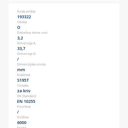
Koda artikla
193322
Oblika
O
Debelina stene cevi
3,2
Dimenzija A
33,7
Dimenzija B
/
Dimenzijska enota
mm
Kvaliteta
S195T
Oznaka
za kriv
EN Standard
EN 10255
Površina
/
Dolžina
6000
Enota