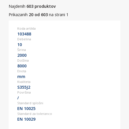
Najdenih
603 produktov
Prikazanih
20 od 603
na strani 1
Koda artikla
103488
Debelina
10
Širina
2000
Dolžina
8000
Enota
mm
Kvaliteta
S355J2
Površina
/
Standard splošni
EN 10025
Standard za toleranco
EN 10029