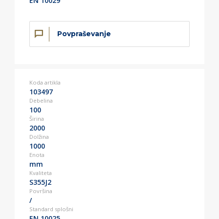
EN 10029
Povpraševanje
Koda artikla
103497
Debelina
100
Širina
2000
Dolžina
1000
Enota
mm
Kvaliteta
S355J2
Površina
/
Standard splošni
EN 10025