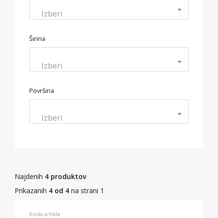
Izberi
Širina
Izberi
Površina
Izberi
Najdenih
4 produktov
Prikazanih
4 od 4
na strani 1
Koda artikla