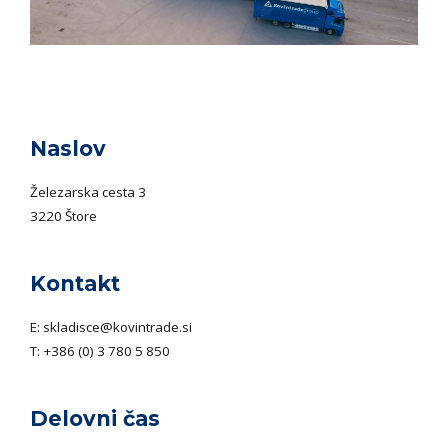
Naslov
Železarska cesta 3
3220 Štore
Kontakt
E:
skladisce@kovintrade.si
T:
+386 (0) 3 780 5 850
Delovni čas